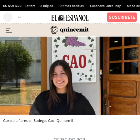
ES NOTICIA:
Editoral - El Rúgido
Últimas noticias
Cuponazo Once, hoy
Mapa de 
Goretti Liñares en Bodegas Cao
Quincemil
OFRECIDO POR: