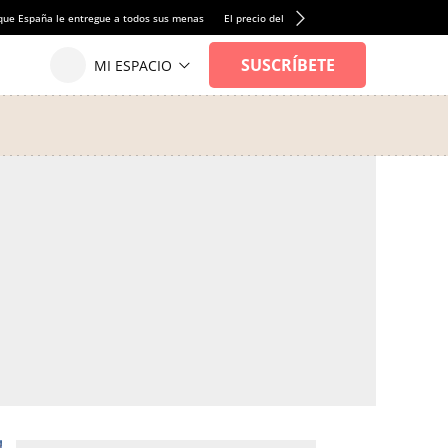
que España le entregue a todos sus menas
El precio del alquiler de vivienda baja por pri