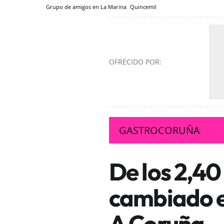
Grupo de amigos en La Marina
Quincemil
OFRECIDO POR:
GASTROCORUÑA
De los 2,40 
cambiado el
A Coruña