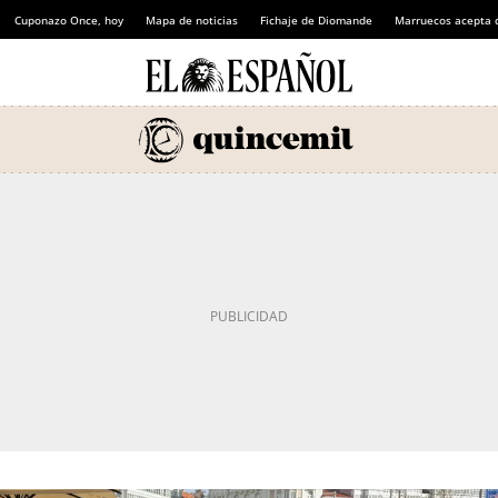
Cuponazo Once, hoy
Mapa de noticias
Fichaje de Diomande
Marruecos acepta 