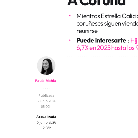
Mientras Estrella Galic
coruñeses siguen viendo
reunirse
Puede interesarte
:
Hij
6,7% en 2025 hasta los 
Paula Mahía
Publicada
6 junio 2026
05:00h
Actualizada
6 junio 2026
12:08h