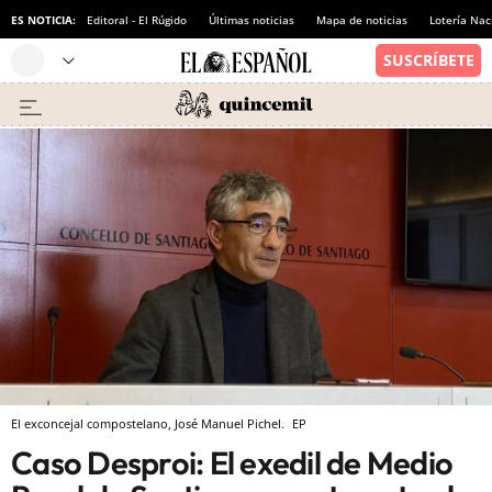
ES NOTICIA:
Editoral - El Rúgido
Últimas noticias
Mapa de noticias
Lotería Nac
El exconcejal compostelano, José Manuel Pichel.
EP
Caso Desproi: El exedil de Medio