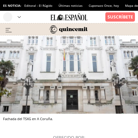
ES NOTICIA:
Editoral - El Rúgido
Últimas noticias
Cuponazo Once, hoy
Mapa de 
Fachada del TSXG en A Coruña.
OFRECIDO POR: