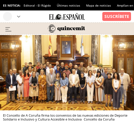
ES NOTICIA:
Editoral - El Rúgido
Últimas noticias
Mapa de noticias
Amplían en
El Concello de A Coruña firma los convenios de las nuevas ediciones de Deporte
Solidario e Inclusivo y Cultura Accesible e Inclusiva
Concello da Coruña