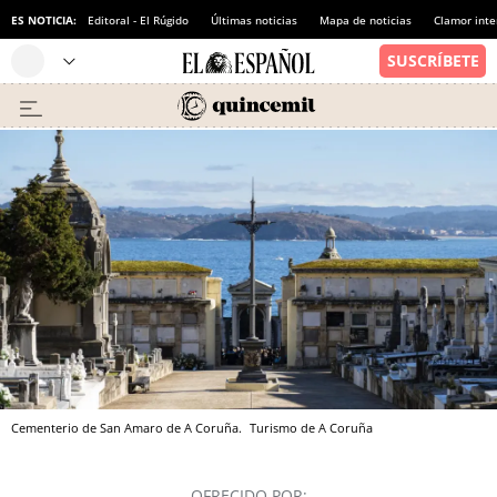
ES NOTICIA:
Editoral - El Rúgido
Últimas noticias
Mapa de noticias
Clamor inte
Cementerio de San Amaro de A Coruña.
Turismo de A Coruña
OFRECIDO POR: