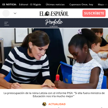
ES NOTICIA:
Editoral - El Rúgido
Últimas noticias
Cuponazo Once, hoy
Mapa de 
La preocupación de la reina Letizia con el informe PISA: "Si ella fuera ministra de
Educación nos iría mucho mejor"
ACTUALIDAD