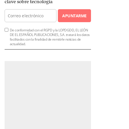
clave sobre tecnología
APUNTARME
De conformidad con el RGPD y la LOPDGDD, EL LEÓN
DE EL ESPAÑOL PUBLICACIONES, S.A. tratará los datos
facilitados con la finalidad de remitirle noticias de
actualidad.