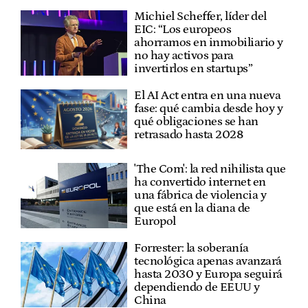
Michiel Scheffer, líder del
EIC: “Los europeos
ahorramos en inmobiliario y
no hay activos para
invertirlos en startups”
El AI Act entra en una nueva
fase: qué cambia desde hoy y
qué obligaciones se han
retrasado hasta 2028
'The Com': la red nihilista que
ha convertido internet en
una fábrica de violencia y
que está en la diana de
Europol
Forrester: la soberanía
tecnológica apenas avanzará
hasta 2030 y Europa seguirá
dependiendo de EEUU y
China