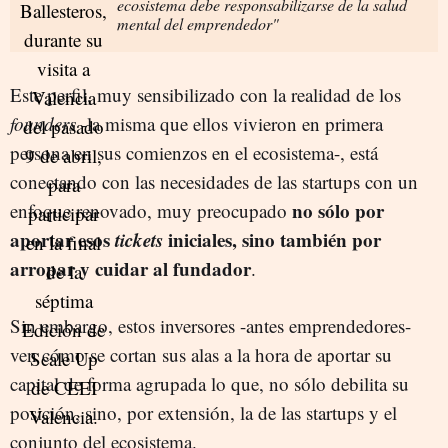
ecosistema debe responsabilizarse de la salud
mental del emprendedor"
Este perfil, muy sensibilizado con la realidad de los
founders
-la misma que ellos vivieron en primera
persona en sus comienzos en el ecosistema-, está
conectando con las necesidades de las startups con un
no sólo por
enfoque renovado, muy preocupado
aportar esos
tickets
iniciales, sino también por
arropar y cuidar al fundador
.
Sin embargo, estos inversores -antes emprendedores-
ven cómo se cortan sus alas a la hora de aportar su
capital de forma agrupada lo que, no sólo debilita su
posición, sino, por extensión, la de las startups y el
conjunto del ecosistema.