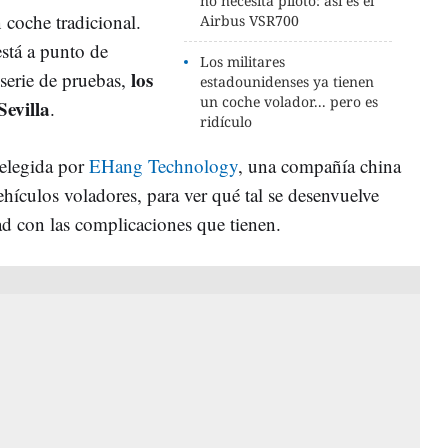
no necesita piloto: así es el
 coche tradicional.
Airbus VSR700
stá a punto de
Los militares
los
serie de pruebas,
estadounidenses ya tienen
un coche volador... pero es
Sevilla
.
ridículo
 elegida por
EHang Technology
, una compañía china
vehículos voladores, para ver qué tal se desenvuelve
ad con las complicaciones que tienen.