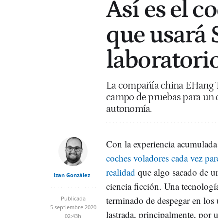
Así es el c
que usará 
laboratori
La compañía china EHang T
campo de pruebas para un c
autonomía.
Con la experiencia acumulad
coches voladores cada vez pa
realidad
que algo sacado de un
Izan González
ciencia ficción. Una tecnolog
terminado de despegar en los 
Publicada
5 septiembre 2020
lastrada, principalmente, por 
02:43h