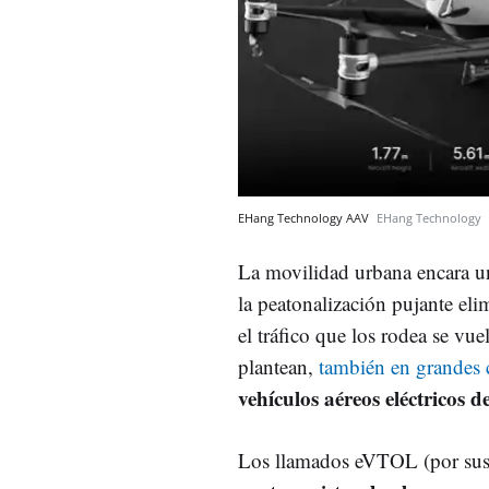
EHang Technology AAV
EHang Technology
La movilidad urbana encara u
la peatonalización pujante eli
el tráfico que los rodea se vu
plantean,
también en grandes
vehículos aéreos eléctricos d
Los llamados eVTOL (por sus s