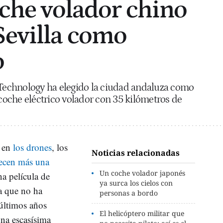
oche volador chino
Sevilla como
o
echnology ha elegido la ciudad andaluza como
oche eléctrico volador con 35 kilómetros de
a en
los drones
, los
Noticias relacionadas
recen más una
Un coche volador japonés
a película de
ya surca los cielos con
ía que no ha
personas a bordo
últimos años
El helicóptero militar que
una escasísima