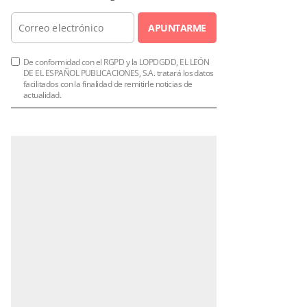
APUNTARME
De conformidad con el RGPD y la LOPDGDD, EL LEÓN
DE EL ESPAÑOL PUBLICACIONES, S.A. tratará los datos
facilitados con la finalidad de remitirle noticias de
actualidad.