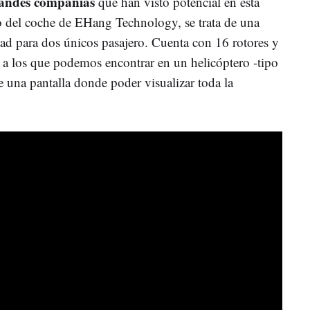
randes compañías
que han visto potencial en esta
so del coche de EHang Technology, se trata de una
d para dos únicos pasajero. Cuenta con 16 rotores y
a los que podemos encontrar en un helicóptero -tipo
de una pantalla donde poder visualizar toda la