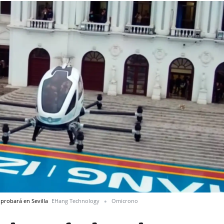
probará en Sevilla
EHang Technology
Omicrono