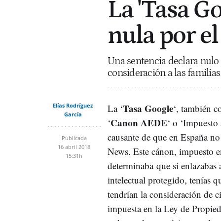
La 'Tasa G
nula por e
Una sentencia declara nulo 
consideración a las familia
Elías Rodríguez
Tasa Google
La ‘
‘, también 
García
Canon AEDE
‘
‘ o ‘Impuesto a
causante de que en España n
Publicada
16 abril 2018
News. Este cánon, impuesto 
15:31h
determinaba que si enlazabas 
intelectual protegido, tenías q
tendrían la consideración de ci
impuesta en la Ley de Propieda