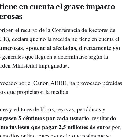
 tiene en cuenta el grave impacto
merosas
origen el recurso de la Conferencia de Rectores de
UE
), declara que no la medida no tiene en cuenta el
numerosas
potencial afectadas, directamente y/o
, «
fas generales que lleguen a determinarse según la
rden Ministerial impugnada».
rovocado por el Canon AEDE, ha provocado pérdidas
ios que propiciaron la medida
res y editores de libros, revistas, periódicos y
pagasen 5 céntimos por cada usuario
, resultando
e tuviesen que pagar 2,5 millones de euros
por,
 a medios online, pues eso es lo que realmente se