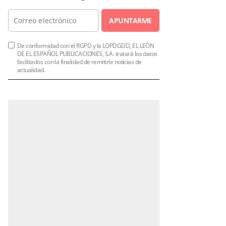
APUNTARME
De conformidad con el RGPD y la LOPDGDD, EL LEÓN
DE EL ESPAÑOL PUBLICACIONES, S.A. tratará los datos
facilitados con la finalidad de remitirle noticias de
actualidad.