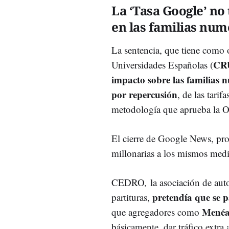
La ‘Tasa Google’ no
en las familias nu
La sentencia, que tiene como 
CR
Universidades Españolas (
impacto sobre las familias 
por repercusión
, de las tari
metodología que aprueba la O
El cierre de Google News, p
millonarias a los mismos med
CEDRO
,
la asociación de auto
pretendía que se 
partituras,
Menéam
que agregadores como
básicamente, dar tráfico extra