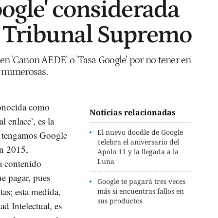
oogle' considerada
l Tribunal Supremo
en 'Canon AEDE' o 'Tasa Google' por no tener en
s numerosas.
conocida como
Noticias relacionadas
l enlace’, es la
El nuevo doodle de Google
o tengamos Google
celebra el aniversario del
en 2015,
Apolo 11 y la llegada a la
Luna
a contenido
ue pagar, pues
Google te pagará tres veces
tas; esta medida,
más si encuentras fallos en
sus productos
d Intelectual, es