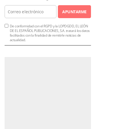
APUNTARME
De conformidad con el RGPD y la LOPDGDD, EL LEÓN
DE EL ESPAÑOL PUBLICACIONES, S.A. tratará los datos
facilitados con la finalidad de remitirle noticias de
actualidad.