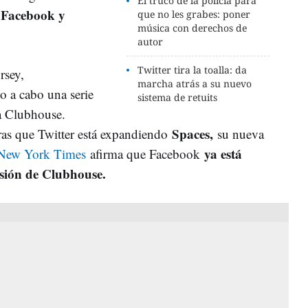
El truco de la policía para
Facebook y
n
que no les grabes: poner
música con derechos de
autor
Twitter tira la toalla: da
rsey,
marcha atrás a su nuevo
o a cabo una serie
sistema de retuits
a Clubhouse.
Spaces,
ras que Twitter está expandiendo
su nueva
ya está
New York Times
afirma que Facebook
rsión de Clubhouse.