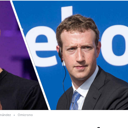
rnández
Omicrono