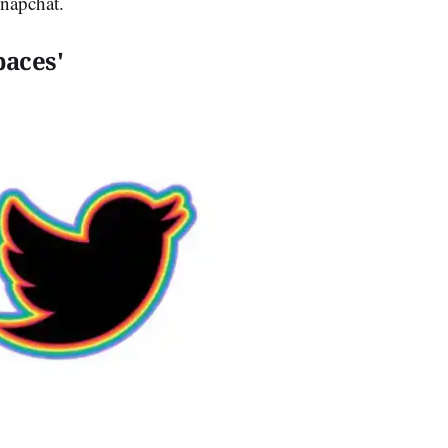
Snapchat.
paces'