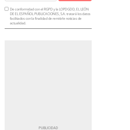
De conformidad con el RGPD y la LOPDGDD, EL LEÓN
DE EL ESPAÑOL PUBLICACIONES, S.A. tratará los datos
facilitados con la finalidad de remitirle noticias de
actualidad.