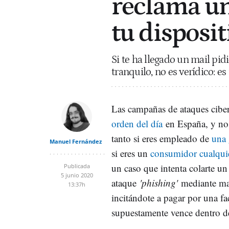
reclama un
tu disposit
Si te ha llegado un mail pid
tranquilo, no es verídico: 
Las campañas de ataques ciber
orden del día
en España, y nos
tanto si eres empleado de
una 
Manuel Fernández
si eres un
consumidor cualqui
un caso que intenta colarte un
Publicada
5 junio 2020
ataque
'phishing'
mediante mai
13:37h
incitándote a pagar por una fa
supuestamente vence dentro d