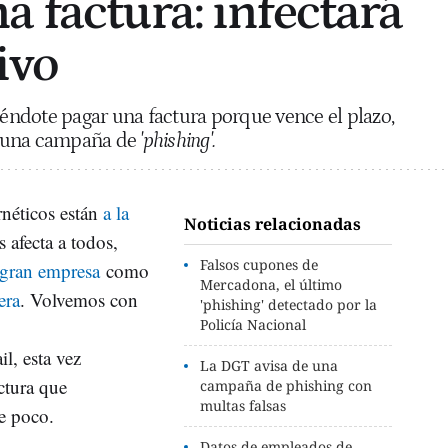
a factura: infectará
ivo
iéndote pagar una factura porque vence el plazo,
es una campaña de
'phishing'.
néticos están
a la
Noticias relacionadas
 afecta a todos,
Falsos cupones de
gran empresa
como
Mercadona, el último
era
. Volvemos con
'phishing' detectado por la
Policía Nacional
l, esta vez
La DGT avisa de una
ctura que
campaña de phishing con
multas falsas
e poco.
Datos de empleados de