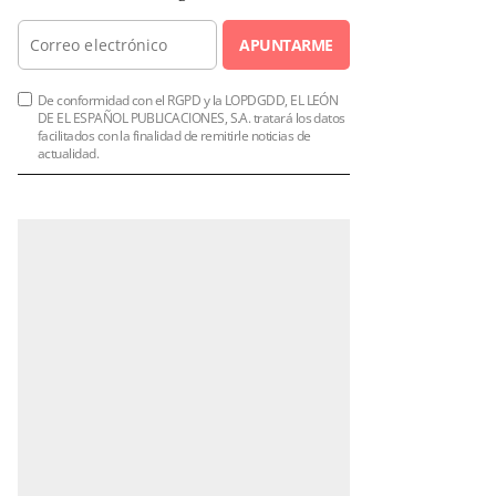
APUNTARME
De conformidad con el RGPD y la LOPDGDD, EL LEÓN
DE EL ESPAÑOL PUBLICACIONES, S.A. tratará los datos
facilitados con la finalidad de remitirle noticias de
actualidad.