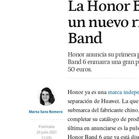
La Honor B
un nuevo r
Band
Honor anuncia su primera p
Band 6 enmarca una gran p
50 euros.
Honor ya es una
marca indepe
separación de Huawei. La que 
submarca del fabricante chino
Marta Sanz Romero
completar su catálogo de pro
última en anunciarse es la pul
Publicada
23 julio 2021
Honor Band 6 que ya está disp
11:57h