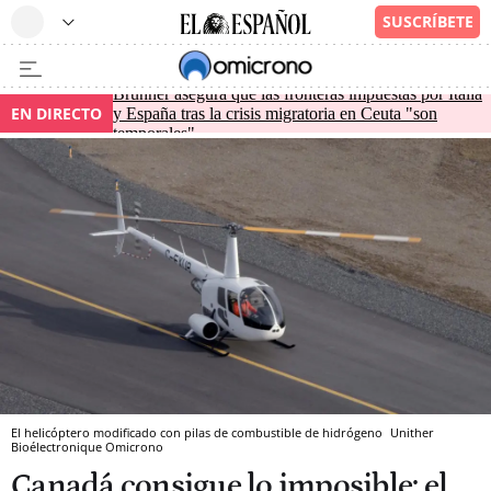
Brunner asegura que las fronteras impuestas por Italia
EN DIRECTO
y España tras la crisis migratoria en Ceuta "son
temporales"
El helicóptero modificado con pilas de combustible de hidrógeno
Unither
Bioélectronique
Omicrono
Canadá consigue lo imposible: el