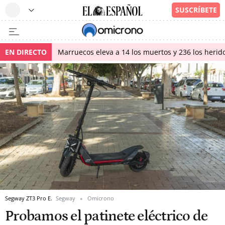
EN DIRECTO
Marruecos eleva a 14 los muertos y 236 los herido
Segway ZT3 Pro E.
Segway
Omicrono
Probamos el patinete eléctrico de