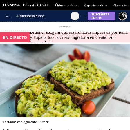
ES NOTICIA:
Editoral - El Rúgido
Últimas noticias
Mapa de noticias
Clamor inte
Brunner asegura que las fronteras impuestas por Italia
EN DIRECTO
y España tras la crisis migratoria en Ceuta "son
temporales"
Tostadas con aguacate.
iStock