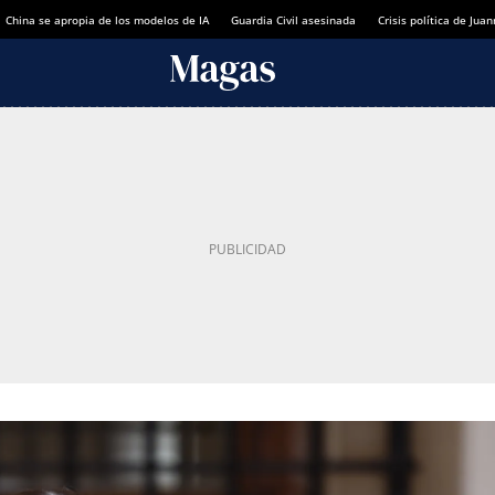
China se apropia de los modelos de IA
Guardia Civil asesinada
Crisis política de Ju