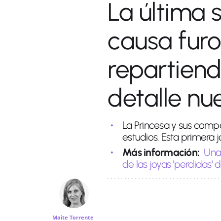
La última 
causa furo
repartiendo
detalle nu
La Princesa y sus compa
estudios. Esta primera
Más información:
Una
de las joyas 'perdidas' d
Maite Torrente