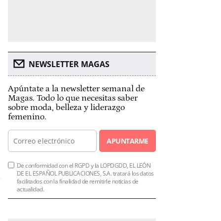
NEWSLETTER MAGAS
Apúntate a la newsletter semanal de
Magas. Todo lo que necesitas saber
sobre moda, belleza y liderazgo
femenino.
APUNTARME
De conformidad con el RGPD y la LOPDGDD, EL LEÓN
DE EL ESPAÑOL PUBLICACIONES, S.A. tratará los datos
facilitados con la finalidad de remitirle noticias de
actualidad.