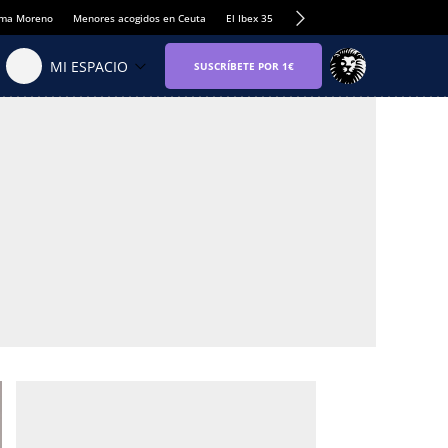
anma Moreno
Menores acogidos en Ceuta
El Ibex 35
Llamadas de alerta Sánchez