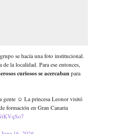
 grupo se hacía una foto institucional.
 de la localidad. Para ese entonces,
rosos curiosos se acercaban
para
a gente ☺️ La princesa Leonor visitó
a de formación en Gran Canaria
MNtKVqSo7
)
June 16, 2026