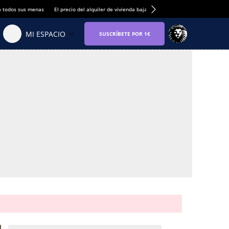
a todos sus menas
El precio del alquiler de vivienda baja por primera vez
Hogares esp