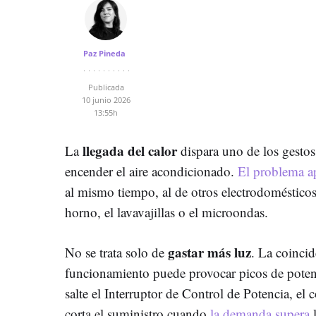
Paz Pineda
Publicada
10 junio 2026
13:55h
llegada del calor
La
dispara uno de los gestos
encender el aire acondicionado.
El problema a
al mismo tiempo, al de otros electrodomésticos
horno, el lavavajillas o el microondas.
gastar más luz
No se trata solo de
. La coincid
funcionamiento puede provocar picos de potenci
salte el Interruptor de Control de Potencia, el
corta el suministro cuando
la demanda supera
l