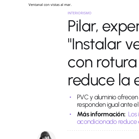
Ventanal con vistas al mar.
INTERIORISMO
Pilar, exp
"Instalar 
con rotura
reduce la 
PVC y aluminio ofrecen
responden igual ante el 
Más información:
Los 
acondicionado reduce e