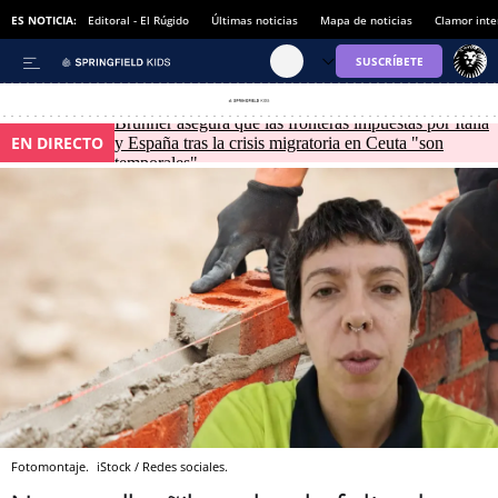
ES NOTICIA:
Editoral - El Rúgido
Últimas noticias
Mapa de noticias
Clamor inte
Brunner asegura que las fronteras impuestas por Italia
EN DIRECTO
y España tras la crisis migratoria en Ceuta "son
temporales"
Fotomontaje.
iStock / Redes sociales.