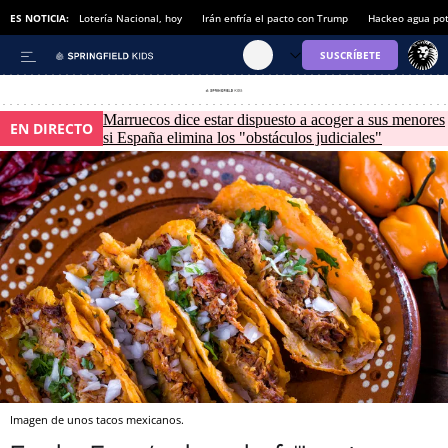
 de noticias
ES NOTICIA:
Lotería Nacional, hoy
Irán enfría el pacto con Trump
Hackeo agua po
Marruecos dice estar dispuesto a acoger a sus menores
EN DIRECTO
si España elimina los "obstáculos judiciales"
Imagen de unos tacos mexicanos.