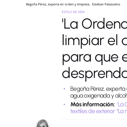
Begoña Pérez, experta en orden y limpieza.
Esteban Palazuelos
ESTILO DE VIDA
'La Ordena
limpiar el
para que e
desprenda
Begoña Pérez, experta 
agua oxigenada y alcoh
Más información:
'La
textiles de exterior: "La