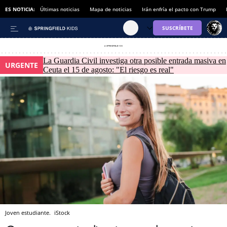
ES NOTICIA:
Últimas noticias
Mapa de noticias
Irán enfría el pacto con Trump
La Guardia Civil investiga otra posible entrada masiva en
URGENTE
Ceuta el 15 de agosto: "El riesgo es real"
Joven estudiante.
iStock