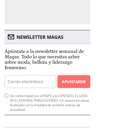
NEWSLETTER MAGAS
Apúntate a la newsletter semanal de
Magas. Todo lo que necesitas saber
sobre moda, belleza y liderazgo
femenino.
APUNTARME
De conformidad con el RGPD y la LOPDGDD, EL LEÓN
DE EL ESPAÑOL PUBLICACIONES, S.A. tratará los datos
facilitados con la finalidad de remitirle noticias de
actualidad.