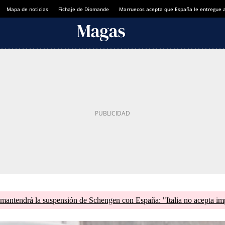
Mapa de noticias
Fichaje de Diomande
Marruecos acepta que España le entregue 
mantendrá la suspensión de Schengen con España: "Italia no acepta im