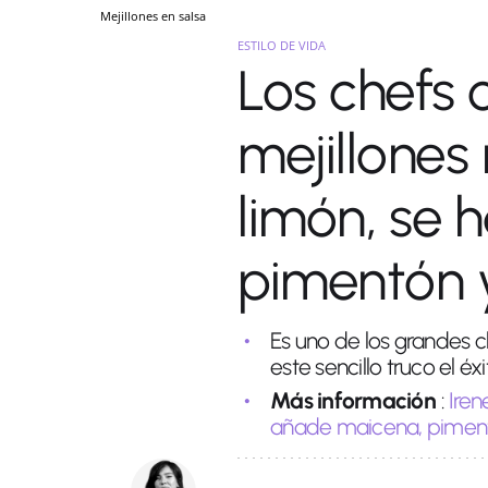
Mejillones en salsa
ESTILO DE VIDA
Los chefs c
mejillones
limón, se 
pimentón 
Es uno de los grandes c
este sencillo truco el é
Más información
:
Iren
añade maicena, pimentó