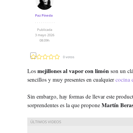
Paz Pineda
Publicada
3 mayo 2026
08:09h
0
votos
mejillones al vapor con limón
Los
son un clá
sencillos y muy presentes en cualquier
cocina 
Sin embargo, hay formas de llevar este product
Martín Beras
sorprendentes es la que propone