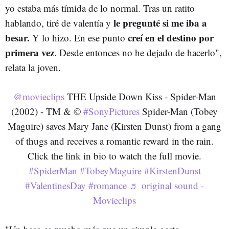
yo estaba más tímida de lo normal. Tras un ratito
le pregunté si me iba a
hablando, tiré de valentía y
besar.
creí en el destino por
Y lo hizo. En ese punto
primera vez
. Desde entonces no he dejado de hacerlo",
relata la joven.
@movieclips
THE Upside Down Kiss - Spider-Man
(2002) - TM & ©
#SonyPictures
Spider-Man (Tobey
Maguire) saves Mary Jane (Kirsten Dunst) from a gang
of thugs and receives a romantic reward in the rain.
Click the link in bio to watch the full movie.
#SpiderMan
#TobeyMaguire
#KirstenDunst
#ValentinesDay
#romance
♬ original sound -
Movieclips