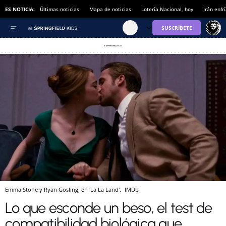
ES NOTICIA:
Últimas noticias
Mapa de noticias
Lotería Nacional, hoy
Irán enfr
Emma Stone y Ryan Gosling, en 'La La Land'.
IMDb
Lo que esconde un beso, el test de
compatibilidad biológica que