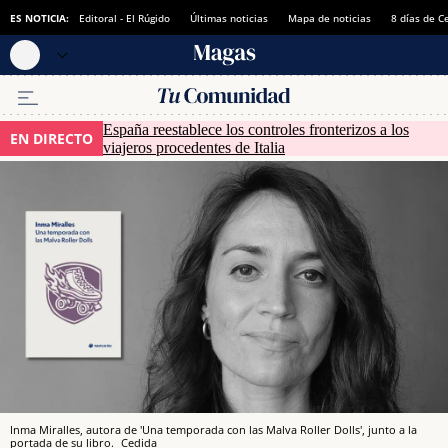
ES NOTICIA:
Editoral - El Rúgido
Últimas noticias
Mapa de noticias
8 días de C
España reestablece los controles fronterizos a los
EN DIRECTO
viajeros procedentes de Italia
Inma Miralles, autora de 'Una temporada con las Malva Roller Dolls', junto a la
portada de su libro.
Cedida