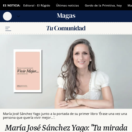
ES NOTICIA:
Editoral - El Rúgido
Últimas noticias
Gordo de la Primitiva, hoy
Ma
María José Sánchez Yago junto a la portada de su primer libro 'Érase una vez una
persona que quería vivir mejor...'.
María José Sánchez Yago: "Tu mirada