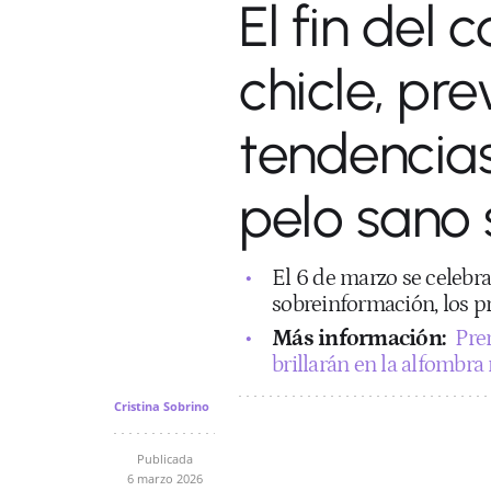
El fin del 
chicle, pr
tendencias
pelo sano 
El 6 de marzo se celebr
sobreinformación, los p
Más información:
Pre
brillarán en la alfombra 
Cristina Sobrino
Publicada
6 marzo 2026