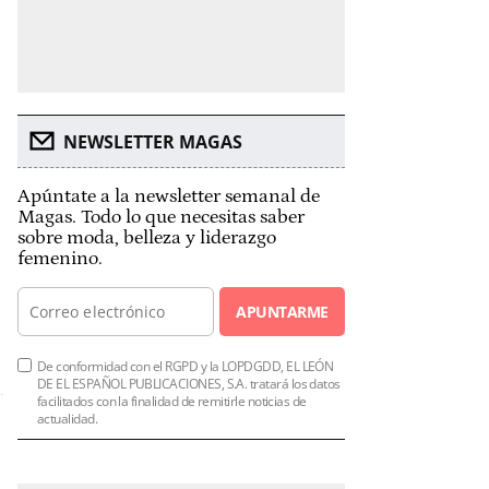
NEWSLETTER MAGAS
Apúntate a la newsletter semanal de
Magas. Todo lo que necesitas saber
sobre moda, belleza y liderazgo
femenino.
APUNTARME
De conformidad con el RGPD y la LOPDGDD, EL LEÓN
DE EL ESPAÑOL PUBLICACIONES, S.A. tratará los datos
facilitados con la finalidad de remitirle noticias de
actualidad.