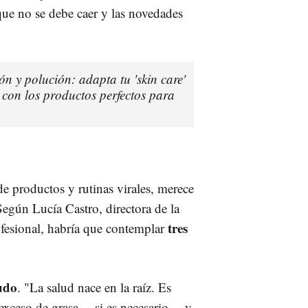
 que no se debe caer y las novedades
ión y polución: adapta tu 'skin care'
 con los productos perfectos para
productos y rutinas virales, merece
Según Lucía Castro, directora de la
tres
fesional, habría que contemplar
ludo
. "La salud nace en la raíz. Es
 exceso de grasa
—
si es necesario
—
y