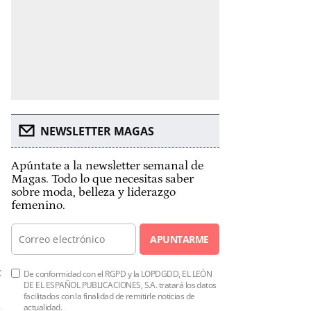
NEWSLETTER MAGAS
Apúntate a la newsletter semanal de
Magas. Todo lo que necesitas saber
sobre moda, belleza y liderazgo
femenino.
APUNTARME
:
De conformidad con el RGPD y la LOPDGDD, EL LEÓN
DE EL ESPAÑOL PUBLICACIONES, S.A. tratará los datos
facilitados con la finalidad de remitirle noticias de
actualidad.