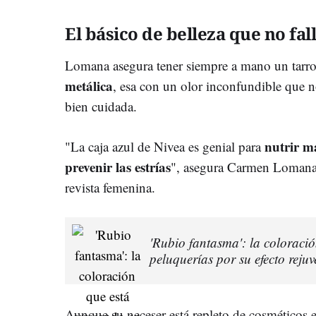
El básico de belleza que no fal
Lomana asegura tener siempre a mano un tarro
metálica
, esa con un olor inconfundible que no
bien cuidada.
nutrir ma
"La caja azul de Nivea es genial para
prevenir las estrías
", asegura Carmen Lomana e
revista femenina.
'Rubio fantasma': la coloraci
peluquerías por su efecto reju
Aunque su neceser está repleto de cosméticos e