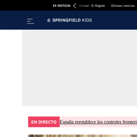
ES NOTICIA:
Editoral - El Rúgido
Últimas noticias
EN DIRECTO
España reestablece los controles fronteri