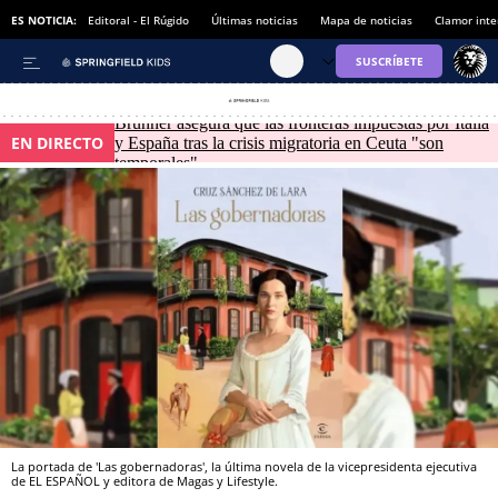
ES NOTICIA:
Editoral - El Rúgido
Últimas noticias
Mapa de noticias
Clamor inte
Brunner asegura que las fronteras impuestas por Italia
EN DIRECTO
y España tras la crisis migratoria en Ceuta "son
temporales"
La portada de 'Las gobernadoras', la última novela de la vicepresidenta ejecutiva
de EL ESPAÑOL y editora de Magas y Lifestyle.