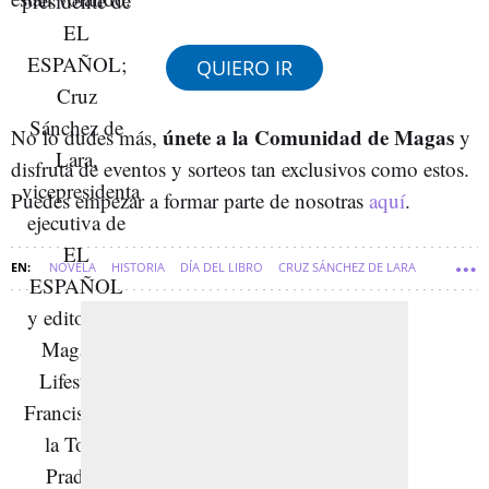
QUIERO IR
únete a la Comunidad de Magas
No lo dudes más,
y
disfruta de eventos y sorteos tan exclusivos como estos.
Puedes empezar a formar parte de nosotras
aquí
.
NOVELA
HISTORIA
DÍA DEL LIBRO
CRUZ SÁNCHEZ DE LARA
LIBROS
NOVELAS