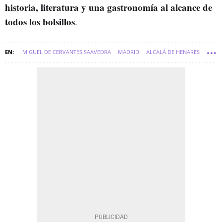
historia, literatura y una gastronomía al alcance de
todos los bolsillos
.
MIGUEL DE CERVANTES SAAVEDRA
MADRID
ALCALÁ DE HENARES
TAPAS
DON QUIJOTE
PATRIMONIO DE LA HUMANIDAD
TAPAS
TERRAZAS
EL QUIJOTE
SOFT