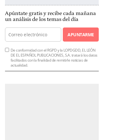
Apúntate gratis y recibe cada mañana
un análisis de los temas del día
APUNTARME
De conformidad con el RGPD y la LOPDGDD, EL LEÓN
DE EL ESPAÑOL PUBLICACIONES, S.A. tratará los datos
facilitados con la finalidad de remitirle noticias de
actualidad.