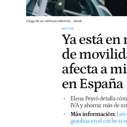
Carga de un vehículo eléctrico.
Istock
MOTOR
Ya está en 
de movilid
afecta a mi
en España
Elena Peyró detalla cóm
IVA y ahorrar más de un
Más información:
Los 
gasolina en el coche si 