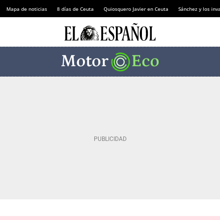
Mapa de noticias
8 días de Ceuta
Quiosquero Javier en Ceuta
Sánchez y los inv