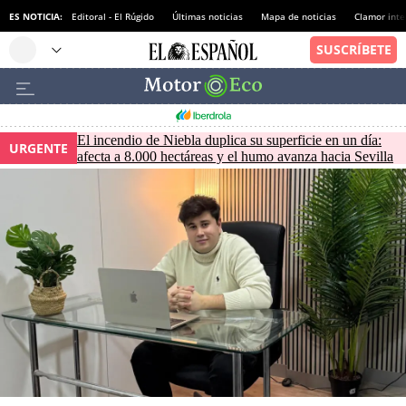
ES NOTICIA:
Editoral - El Rúgido
Últimas noticias
Mapa de noticias
Clamor inte
El incendio de Niebla duplica su superficie en un día:
URGENTE
afecta a 8.000 hectáreas y el humo avanza hacia Sevilla