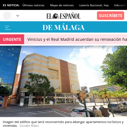
ES NOTICIA:
Últimas noticias
Mapa de noticias
Lotería Nacional, hoy
Irán enfr
URGENTE
Vinicius y el Real Madrid acuerdan su renovación h
Imagen del edificio que será reconvertido para albergar apartamentos turísticos y
viviendas.
Google Maps