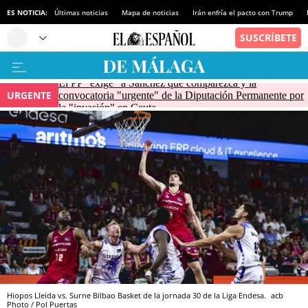
ES NOTICIA:
Últimas noticias
Mapa de noticias
Irán enfría el pacto con Trump
El PP "exige" a Sánchez que comparezca y la
URGENTE
convocatoria "urgente" de la Diputación Permanente por
la "invasión" en Ceuta
Hiopos Lleida vs. Surne Bilbao Basket de la jornada 30 de la Liga Endesa.
acb
Photo / Pol Puertas