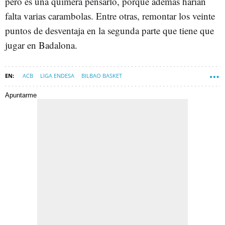
pero es una quimera pensarlo, porque además harían
falta varias carambolas. Entre otras, remontar los veinte
puntos de desventaja en la segunda parte que tiene que
jugar en Badalona.
ACB
LIGA ENDESA
BILBAO BASKET
CLUB BALONCESTO MÁLAGA (UNICAJA MÁLAGA)
Apuntarme