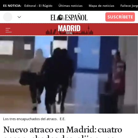
ES NOTICIA:
Editoral - El Rúgido
Últimas noticias
Mapa de noticias
Fallece Jor
Los tres encapuchados del atraco.
E.E.
Nuevo atraco en Madrid: cuatro