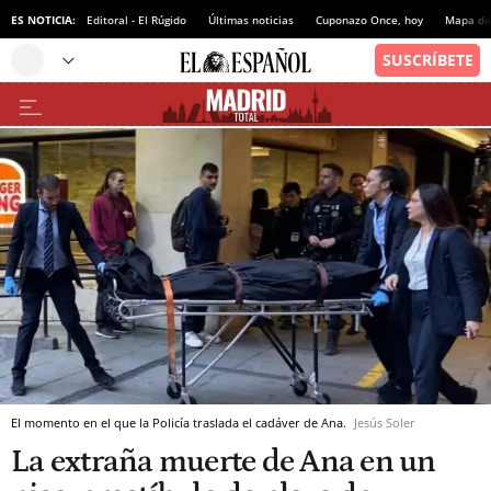
ES NOTICIA:
Editoral - El Rúgido
Últimas noticias
Cuponazo Once, hoy
Mapa de 
El momento en el que la Policía traslada el cadáver de Ana.
Jesús Soler
La extraña muerte de Ana en un