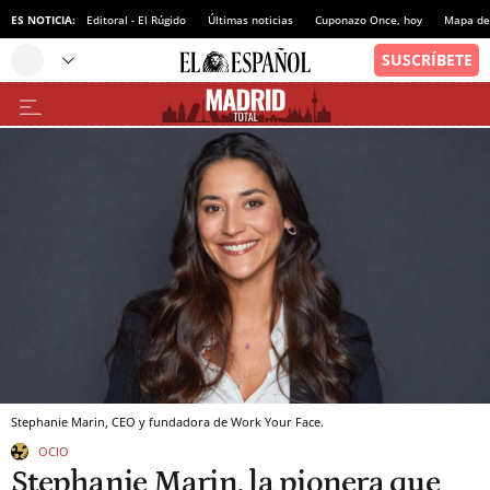
ES NOTICIA:
Editoral - El Rúgido
Últimas noticias
Cuponazo Once, hoy
Mapa de 
Stephanie Marin, CEO y fundadora de Work Your Face.
OCIO
Stephanie Marin, la pionera que