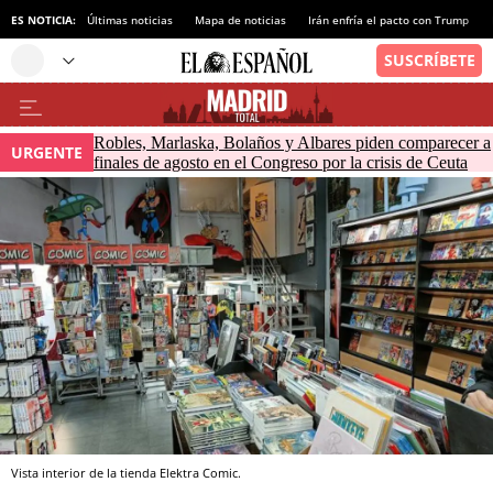
ES NOTICIA:
Últimas noticias
Mapa de noticias
Irán enfría el pacto con Trump
Robles, Marlaska, Bolaños y Albares piden comparecer a
URGENTE
finales de agosto en el Congreso por la crisis de Ceuta
Vista interior de la tienda Elektra Comic.