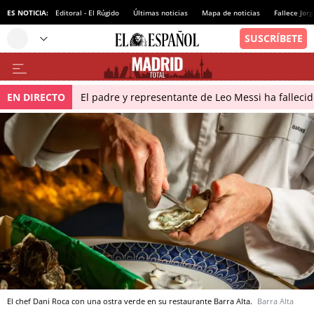
ES NOTICIA:
Editoral - El Rúgido
Últimas noticias
Mapa de noticias
Fallece Jor
EN DIRECTO
El padre y representante de Leo Messi ha falleci
El chef Dani Roca con una ostra verde en su restaurante Barra Alta.
Barra Alta