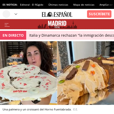
ES NOTICIA:
Editoral - El Rúgido
Últimas noticias
Mapa de noticias
Amplían en
EN DIRECTO
Italia y Dinamarca rechazan "la inmigración desco
Una palmera y un croissant del Horno Fuenlabrada.
E.E.