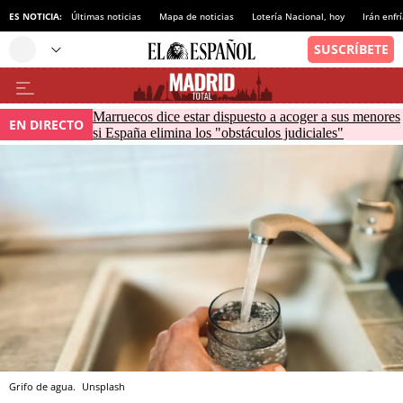
ES NOTICIA:
Últimas noticias
Mapa de noticias
Lotería Nacional, hoy
Irán enfr
Marruecos dice estar dispuesto a acoger a sus menores
EN DIRECTO
si España elimina los "obstáculos judiciales"
Grifo de agua.
Unsplash