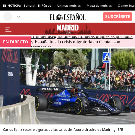
ES NOTICIA:
Editoral - El Rúgido
Últimas noticias
Mapa de noticias
Clamor inte
Brunner asegura que las fronteras impuestas por Italia
EN DIRECTO
y España tras la crisis migratoria en Ceuta "son
temporales"
Carlos Sainz recorre algunas de las calles del futuro circuito de Madring
EFE