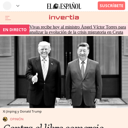
Vivas recibe hoy al ministro Ángel Víctor Torres para
EN DIRECTO
analizar la evolución de la crisis migratoria en Ceuta
Xi Jinping y Donald Trump
OPINIÓN