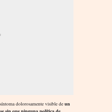
un
l síntoma dolorosamente visible de
se sin que ninguna política de