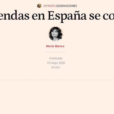
OPINIÓN
GODIVACIONES
viendas en España se c
María Blanco
Publicada
15 mayo 2026
07:41h