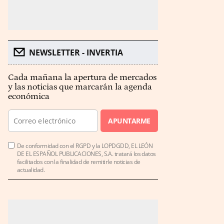
NEWSLETTER - INVERTIA
Cada mañana la apertura de mercados
y las noticias que marcarán la agenda
económica
APUNTARME
De conformidad con el RGPD y la LOPDGDD, EL LEÓN
DE EL ESPAÑOL PUBLICACIONES, S.A. tratará los datos
facilitados con la finalidad de remitirle noticias de
actualidad.