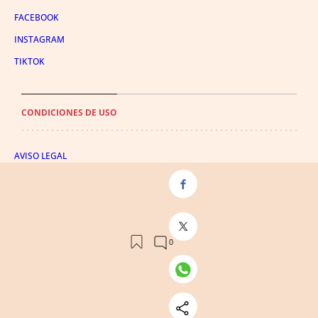
FACEBOOK
INSTAGRAM
TIKTOK
CONDICIONES DE USO
AVISO LEGAL
POLÍTICA DE PRIVACIDAD
CONDICIONES DE COMPRA
POLÍTICA DE COOKIES
AVISO DE TRANSPARENCIA
ADMINISTRACIÓN UTIQ
© 2026 El León de El Español Publicaciones S.A.