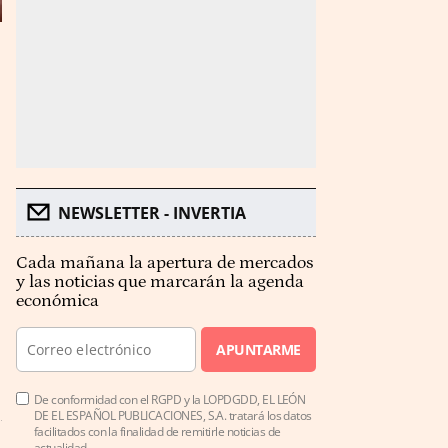
NEWSLETTER - INVERTIA
Cada mañana la apertura de mercados
y las noticias que marcarán la agenda
económica
APUNTARME
De conformidad con el RGPD y la LOPDGDD, EL LEÓN
DE EL ESPAÑOL PUBLICACIONES, S.A. tratará los datos
facilitados con la finalidad de remitirle noticias de
actualidad.