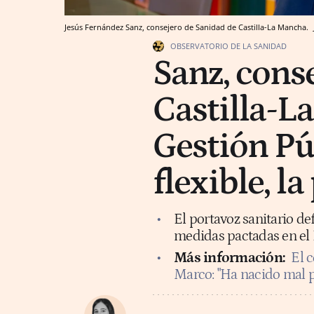
Jesús Fernández Sanz, consejero de Sanidad de Castilla-La Mancha.
OBSERVATORIO DE LA SANIDAD
Sanz, cons
Castilla-L
Gestión Pú
flexible, l
El portavoz sanitario de
medidas pactadas en el 
Más información:
El 
Marco: "Ha nacido mal p